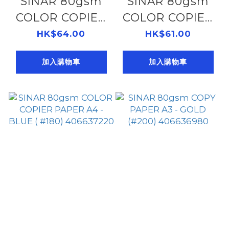
SINAR 80gsm
SINAR 80gsm
COLOR COPIER
COLOR COPIER
PAPER A4 -
PAPER A4 -
HK$64.00
HK$61.00
Turquoise
OCEAN (#120)
加入購物車
加入購物車
(#220)
406637250
406637290