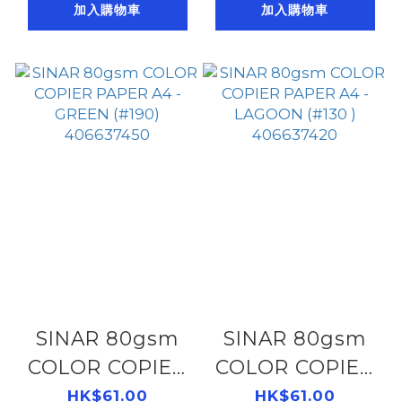
加入購物車
加入購物車
406637650
406637460
SINAR 80gsm
SINAR 80gsm
COLOR COPIER
COLOR COPIER
PAPER A4 -
PAPER A4 -
HK$61.00
HK$61.00