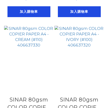
GREEN (#190)
LAGOON (#130 )
加入購物車
加入購物車
406637450
406637420
SINAR 80gsm
SINAR 80gsm
COLOR COPIER
COLOR COPIER