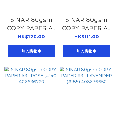
SINAR 80gsm
SINAR 80gsm
COPY PAPER A3
COPY PAPER A3
- YELLOW
- PEACH (#150)
HK$120.00
HK$111.00
(#160)
406636770
加入購物車
加入購物車
406636950