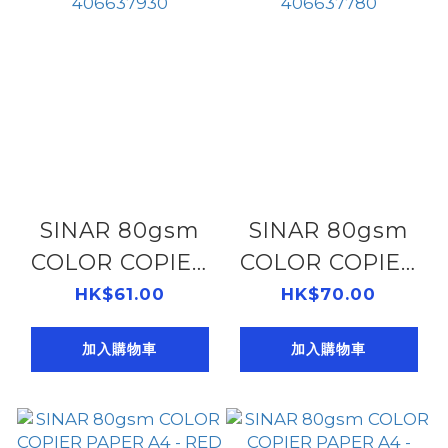
SINAR 80gsm
SINAR 80gsm
COLOR COPIER
COLOR COPIER
PAPER A4 -
PAPER A4 -
HK$61.00
HK$70.00
CANARY (#115)
SAFFRON
加入購物車
加入購物車
406637930
(#240)
406637780