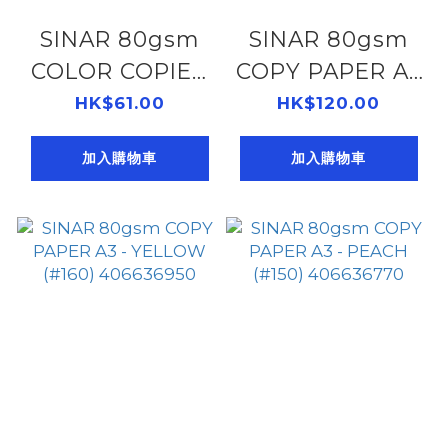
SINAR 80gsm
SINAR 80gsm
COLOR COPIER
COPY PAPER A3
PAPER A4 -
- GOLD (#200)
HK$61.00
HK$120.00
BLUE ( #180)
406636980
加入購物車
加入購物車
406637220