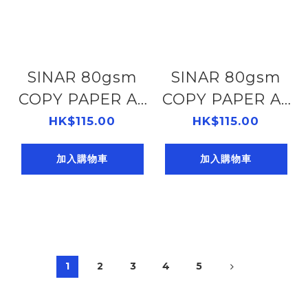
SINAR 80gsm
SINAR 80gsm
COPY PAPER A3
COPY PAPER A3
- ROSE (#140)
- LAVENDER
HK$115.00
HK$115.00
406636720
(#185)
加入購物車
加入購物車
406636650
1
2
3
4
5