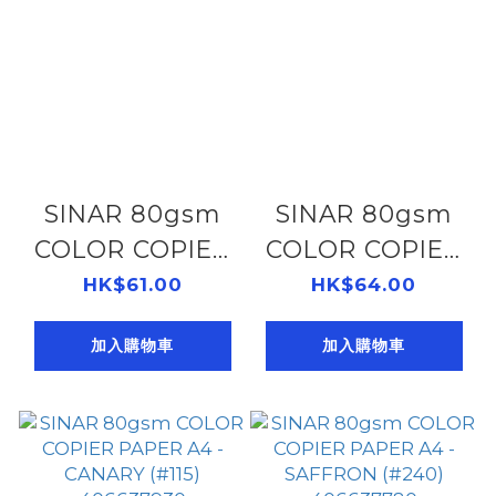
SINAR 80gsm
SINAR 80gsm
COLOR COPIER
COLOR COPIER
PAPER A4 -
PAPER A4 -
HK$61.00
HK$64.00
YELLOW (#160)
LEMON (#210)
加入購物車
加入購物車
406637950
406637940