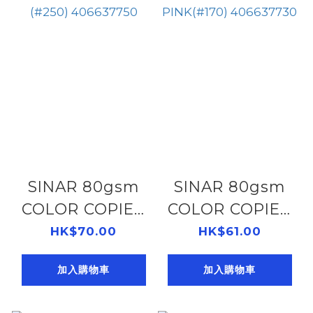
SINAR 80gsm
SINAR 80gsm
COLOR COPIER
COLOR COPIER
PAPER A4 - RED
PAPER A4 -
HK$70.00
HK$61.00
(#250)
PINK(#170)
加入購物車
加入購物車
406637750
406637730