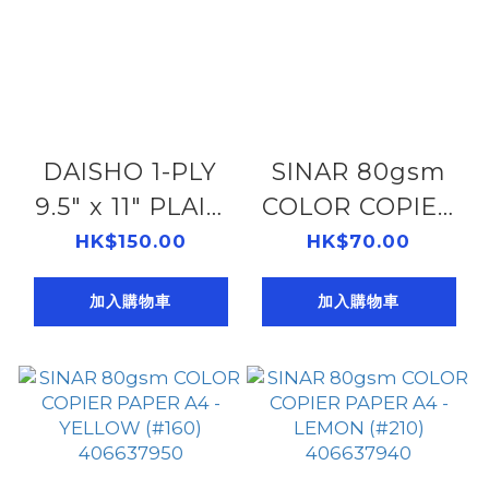
DAISHO 1-PLY
SINAR 80gsm
9.5" x 11" PLAIN
COLOR COPIER
FORM (2K)
PAPER A4 -
HK$150.00
HK$70.00
402920910
GOLD (#200)
加入購物車
加入購物車
406637980