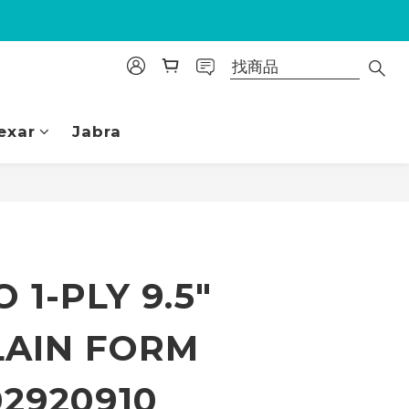
exar
Jabra
立即購買
 1-PLY 9.5"
PLAIN FORM
02920910