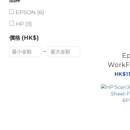
EPSON (6)
HP (3)
價格 (HK$)
~
E
WorkF
7500
HK$11
B11B