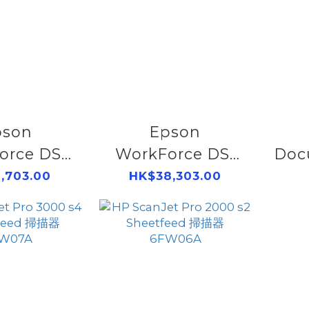
pson
Epson
orce DS-
WorkForce DS-
Doc
 A4 掃描器
70000 A3 掃描器
,703.00
HK$38,303.00
205341
B11B204341