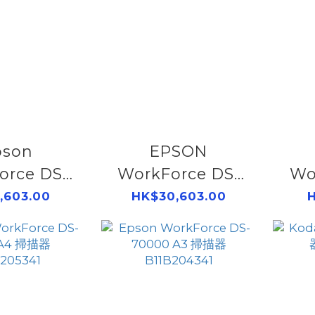
pson
EPSON
orce DS-
WorkForce DS-
Wo
I A4 掃描器
32000 A3 掃描器
60
,603.00
HK$30,603.00
H
263503
B11B255505
B