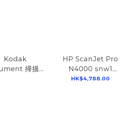
Kodak
HP ScanJet Pro
ument 掃描器
N4000 snw1
800L08325
Sheet-Feed 掃描
HK$4,788.00
器 6FW08A