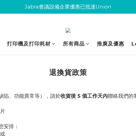
Jabra會議設備企業優惠已抵達Union
Jabra會議設備企業優惠已抵達Union
環保碳粉歡迎大量下單
Jabra會議設備企業優惠已抵達Union
打印機及打印耗材
所有商品
推廣及優惠
L
退換貨政策
缺陷、功能異常等），請於
收貨後 5 個工作天內
聯絡我們的
片
您安排：
或