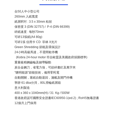
合50人中小型公司
260mm 入紙寬度
紙屑呎吋 : 3.5 x 30mm 粒狀
保密度 3 (DIN 32757) / P-4 (DIN 66399)
碎紙速度 : 每秒70mm
可碎13張紙(A4 80g)
可碎1張 信用卡 CD 菲林 X光片
Green Shredding 節能及環保設計
24小時高級馬達，不需間歇停機
(Kobra 24-hour motor 符合歐盟及美國政府採購標準)
重量級精鋼齒輪及鏈帶驅動
炭合金鋼刀，省電力強，可絞碎書釘及萬字夾
“聰明能源”節能技術，備用零秏電
自動開關，塞紙自動退回，滿載及開門停機
寧靜 61 dba分貝，80L滑輪紙屑箱
意大利製造
400 x 360 x 1040mm(H) / 31 Kg / 500W
香港政府認可國際安全證書IEC60950-1(ed.2) ; RoHS無毒證書
12個月上門保用