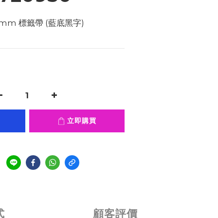
 mm 標籤帶 (藍底黑字) 
立即購買
式
顧客評價