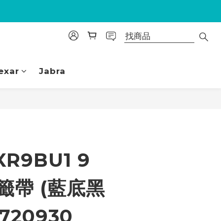
exar
Jabra
立即購買
R9BU1 9
籤帶 (藍底黑
5720930