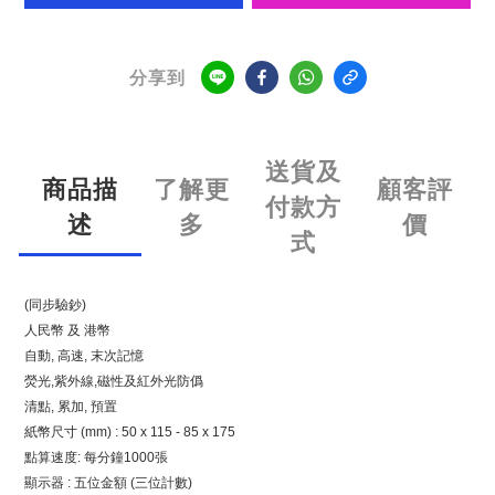
分享到
送貨及
商品描
了解更
顧客評
付款方
述
多
價
式
(同步驗鈔)
人民幣 及 港幣
自動, 高速, 末次記憶
熒光,紫外線,磁性及紅外光防僞
清點, 累加, 預置
紙幣尺寸 (mm) : 50 x 115 - 85 x 175
點算速度: 每分鐘1000張
顯示器 : 五位金額 (三位計數)