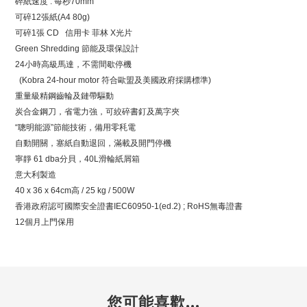
碎紙速度 : 每秒70mm
可碎12張紙(A4 80g)
可碎1張 CD 信用卡 菲林 X光片
Green Shredding 節能及環保設計
24小時高級馬達，不需間歇停機
(Kobra 24-hour motor 符合歐盟及美國政府採購標準)
重量級精鋼齒輪及鏈帶驅動
炭合金鋼刀，省電力強，可絞碎書釘及萬字夾
“聰明能源”節能技術，備用零秏電
自動開關，塞紙自動退回，滿載及開門停機
寧靜 61 dba分貝，40L滑輪紙屑箱
意大利製造
40 x 36 x 64cm高 / 25 kg / 500W
香港政府認可國際安全證書IEC60950-1(ed.2) ; RoHS無毒證書
12個月上門保用
您可能喜歡...