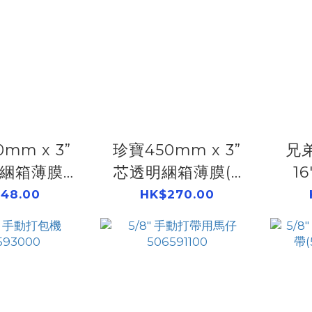
mm x 3”
珍寶450mm x 3”
兄弟
綑箱薄膜
芯透明綑箱薄膜(6
1
596700
卷裝) 506596500
48.00
HK$270.00