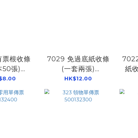
 有票根收條
7029 免過底紙收條
70
本50張)
(一套兩張)
紙收
136500
500133500
$8.00
HK$12.00