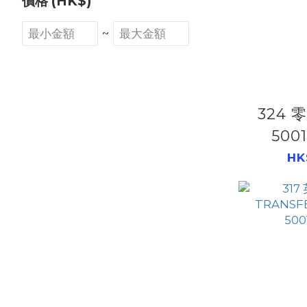
價格 (HK$)
~
324
500
HK