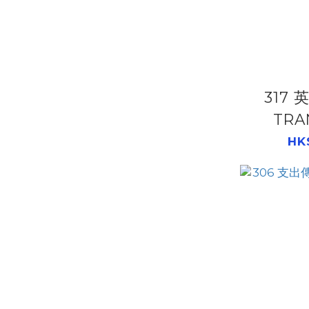
317 
TRA
RE
HK
500