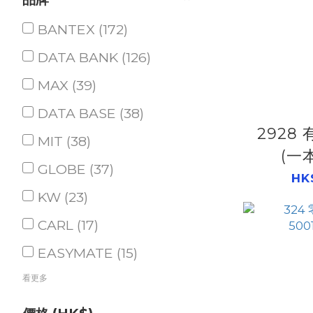
BANTEX (172)
DATA BANK (126)
MAX (39)
DATA BASE (38)
2928
MIT (38)
(一
GLOBE (37)
500
HK
KW (23)
CARL (17)
EASYMATE (15)
看更多