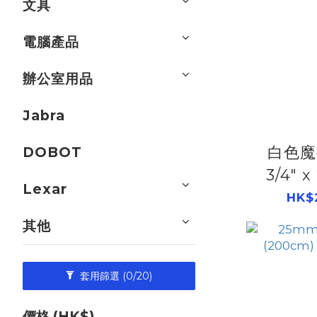
文具
電腦產品
辦公室用品
Jabra
白色魔
DOBOT
3/4" x
Lexar
506
HK$
其他
套用篩選
(0/20)
價格 (HK$)