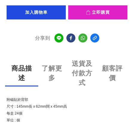
加入購物車
立即購買
分享到
送貨及
商品描
了解更
顧客評
付款方
述
多
價
式
附磁貼於背部
尺寸 : 145mm長 x 62mm闊 x 45mm高
每盒 24個
單位 : 個