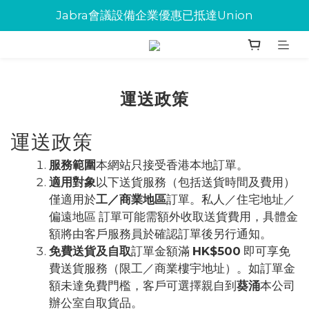
Jabra會議設備企業優惠已抵達Union
Jabra會議設備企業優惠已抵達Union
環保碳粉歡迎大量下單
Jabra會議設備企業優惠已抵達Union
運送政策
運送政策
服務範圍
本網站只接受香港本地訂單。
適用對象
以下送貨服務（包括送貨時間及費用）
僅適用於
工
／商業地區
訂單。私人／住宅地址／
偏遠地區 訂單可能需額外收取送貨費用，具體金
額將由客戶服務員於確認訂單後另行通知。
免費送貨及自取
訂單金額滿
HK$500
即可享免
費送貨服務（限工／商業樓宇地址）。如訂單金
額未達免費門檻，客戶可選擇親自到
葵涌
本公司
辦公室自取貨品。