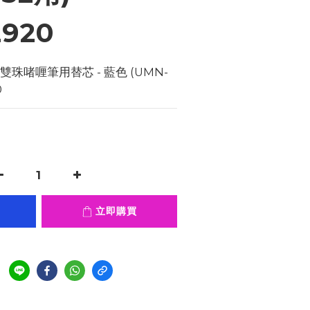
2920
制雙珠啫喱筆用替芯 - 藍色 (UMN-
0
立即購買