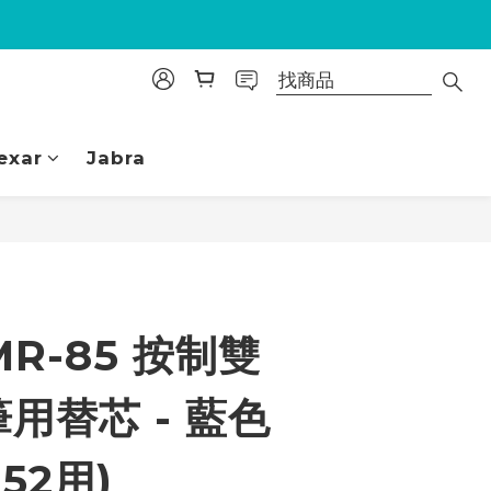
exar
Jabra
立即購買
MR-85 按制雙
用替芯 - 藍色
152用)