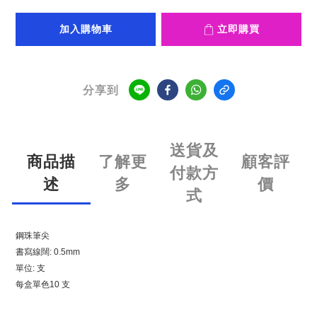
加入購物車
立即購買
分享到
送貨及
商品描
了解更
顧客評
付款方
述
多
價
式
鋼珠筆尖
書寫線闊: 0.5mm
單位: 支
每盒單色10 支