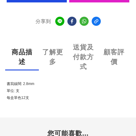
分享到
送貨及
商品描
了解更
顧客評
付款方
述
多
價
式
書寫線闊: 2.8mm
單位: 支
每盒單色12支
您可能喜歡...