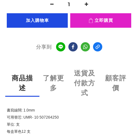
加入購物車
立即購買
分享到
送貨及
商品描
了解更
顧客評
付款方
述
多
價
式
書寫線闊: 1.0mm
可用替芯: UMR- 10 507264250
單位: 支
每盒單色12 支