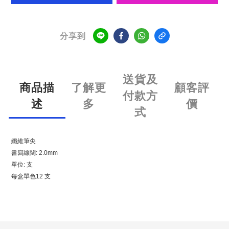
分享到
送貨及
商品描
了解更
顧客評
付款方
述
多
價
式
纖維筆尖
書寫線闊: 2.0mm
單位: 支
每盒單色12 支