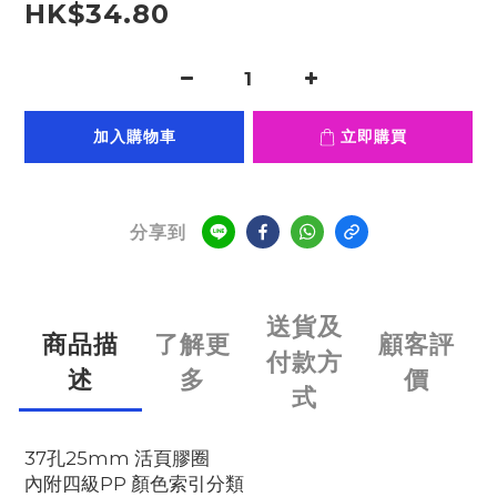
HK$34.80
加入購物車
立即購買
分享到
送貨及
商品描
了解更
顧客評
付款方
述
多
價
式
37孔25mm 活頁膠圈
內附四級PP 顏色索引分類