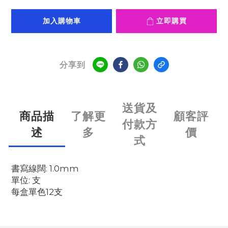
加入購物車
立即購買
分享到
送貨及
商品描
了解更
顧客評
付款方
述
多
價
式
書寫線闊: 1.0mm
單位: 支
每盒單色12支