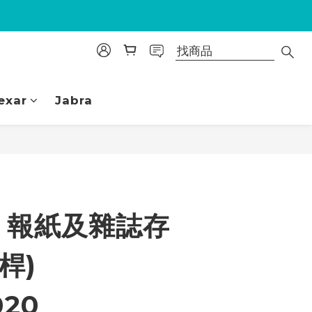
exar
Jabra
立即購買
02 報紙及雜誌存
 桿)
020