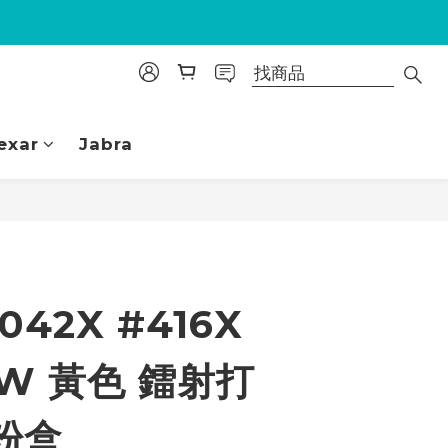
exar
Jabra
立即購買
042X #416X
OW 黃色 鐳射打
粉盒