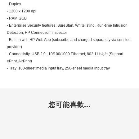
- Duplex
- 1200 x 1200 dpi
- RAM: 2GB
- Enterprise Security features: SureStart, Whitelisting, Run-time Intrusion
Detection, HP Connection Inspector
- Built-in with HP Web App (subscribe and charged separately via certified
provider)
- Connectivity: USB 2.0 , 10/100/1000 Ethernet, 802.11 b/g/n (Support
ePrint, AirPrint)
- Tray: 100-sheet media input tray, 250-sheet media input tray
您可能喜歡...