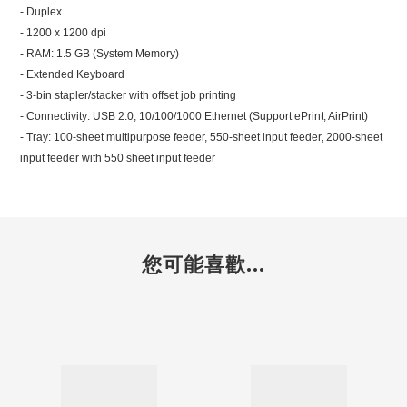
- Duplex
- 1200 x 1200 dpi
- RAM: 1.5 GB (System Memory)
- Extended Keyboard
- 3-bin stapler/stacker with offset job printing
- Connectivity: USB 2.0, 10/100/1000 Ethernet (Support ePrint, AirPrint)
- Tray: 100-sheet multipurpose feeder, 550-sheet input feeder, 2000-sheet
input feeder with 550 sheet input feeder
您可能喜歡...