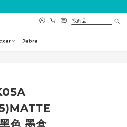
exar
Jabra
立即購買
K05A
45)MATTE
K黑色 墨盒