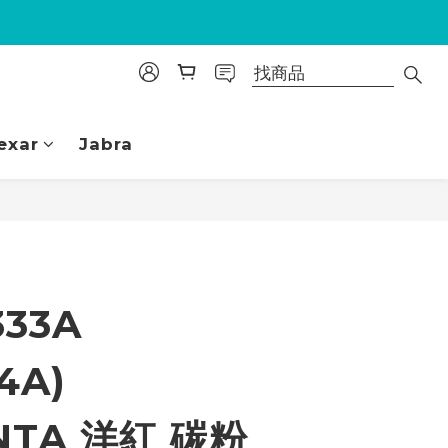
exar
Jabra
立即購買
333A
4A)
NTA 洋紅 碳粉