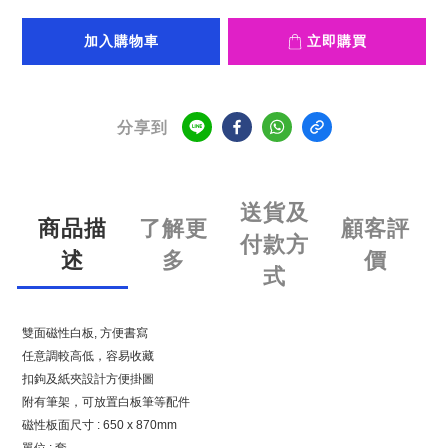
加入購物車
立即購買
分享到
送貨及
商品描
了解更
顧客評
付款方
述
多
價
式
雙面磁性白板, 方便書寫
任意調較高低，容易收藏
扣鉤及紙夾設計方便掛圖
附有筆架，可放置白板筆等配件
磁性板面尺寸 : 650 x 870mm