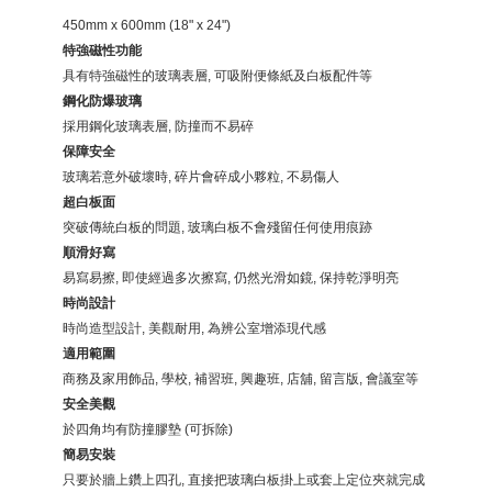
450mm x 600mm (18" x 24")
特強磁性功能
具有特強磁性的玻璃表層, 可吸附便條紙及白板配件等
鋼化防爆玻璃
採用鋼化玻璃表層, 防撞而不易碎
保障安全
玻璃若意外破壞時, 碎片會碎成小夥粒, 不易傷人
超白板面
突破傳統白板的問題, 玻璃白板不會殘留任何使用痕跡
順滑好寫
易寫易擦, 即使經過多次擦寫, 仍然光滑如鏡, 保持乾淨明亮
時尚設計
時尚造型設計, 美觀耐用, 為辨公室增添現代感
適用範圍
商務及家用飾品, 學校, 補習班, 興趣班, 店舖, 留言版, 會議室等
安全美觀
於四角均有防撞膠墊 (可拆除)
簡易安裝
只要於牆上鑽上四孔, 直接把玻璃白板掛上或套上定位夾就完成