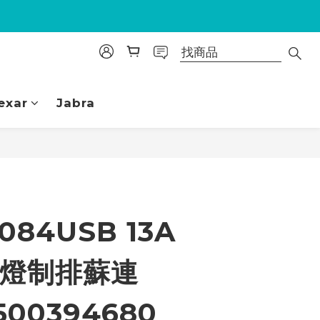
exar
Jabra
立即購買
084USB 13A
立燈制排蘇連
 500394680