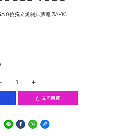
13A 8位獨立燈制排蘇連 3A+1C 
0
立即購買