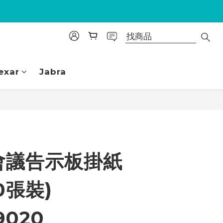
exar
Jabra
立即購買
會議告示板掛紙
0張裝)
9020