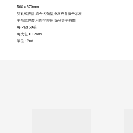
560 x 870mm
雙孔式設計,適合各類型掛及夾會議告示板
平放式包裝,可即開即用,節省弄平時間
每 Pad 50張
每大包 10 Pads
單位 : Pad