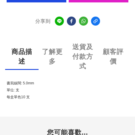
分享到
送貨及
商品描
了解更
顧客評
付款方
述
多
價
式
書寫線闊: 5.0mm
單位: 支
每盒單色10 支
您可能喜歡...