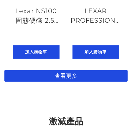
Lexar NS100
LEXAR
固態硬碟 2.5”
PROFESSIONAL
SATA III
SD ARMOR
(6Gb/s)
GOLD SDHC
SSD.1TB/2TB
64GB/128GB/256G
加入購物車
加入購物車
(up to
U3 V60 UHS-II,
550MB/s read)
6K (up to
查看更多
185224014
280MB/s read,
210MB/s write)
激減產品