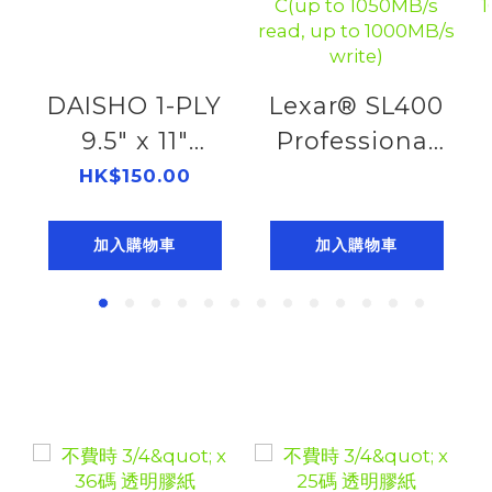
DAISHO 1-PLY
Lexar® SL400
9.5" x 11"
Professional
PLAIN FORM
Go Portable
HK$150.00
(2K)
SSD with Hub
402920910
便攜固態硬碟
加入購物車
加入購物車
1TB USB 3.2
Gen2 Type-
C(up to
1050MB/s
read, up to
1000MB/s