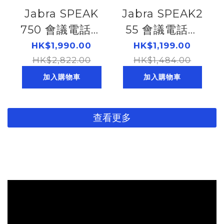
Jabra SPEAK
Jabra SPEAK2
750 會議電話揚
55 會議電話揚
聲器|連Link
聲器(2755-109)
HK$1,990.00
HK$1,199.00
380A連接器
HK$2,822.00
(184261219)
HK$1,484.00
(7700-309)
加入購物車
加入購物車
(184261132)
查看更多