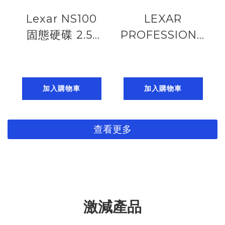
Lexar NS100
LEXAR
固態硬碟 2.5”
PROFESSIONAL
SATA III
SD ARMOR
(6Gb/s)
GOLD SDHC
SSD.1TB/2TB
64GB/128GB/256G
加入購物車
加入購物車
(up to
U3 V60 UHS-II,
550MB/s read)
6K (up to
查看更多
185224014
280MB/s read,
210MB/s write)
激減產品