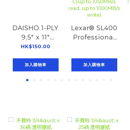
DAISHO 1-PLY
Lexar® SL400
9.5" x 11"
Professional
PLAIN FORM
Go Portable
HK$150.00
(2K)
SSD with Hub
402920910
便攜固態硬碟
加入購物車
加入購物車
1TB USB 3.2
Gen2 Type-
C(up to
1050MB/s
read, up to
1000MB/s