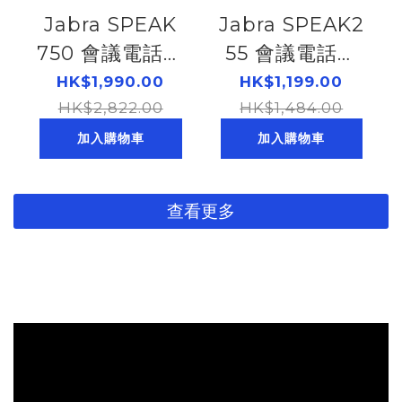
Jabra SPEAK
Jabra SPEAK2
750 會議電話揚
55 會議電話揚
聲器|連Link
聲器(2755-109)
HK$1,990.00
HK$1,199.00
380A連接器
HK$2,822.00
(184261219)
HK$1,484.00
(7700-309)
加入購物車
加入購物車
(184261132)
查看更多