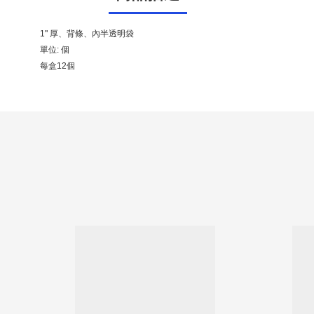
1" 厚、背條、內半透明袋
單位: 個
每盒12個