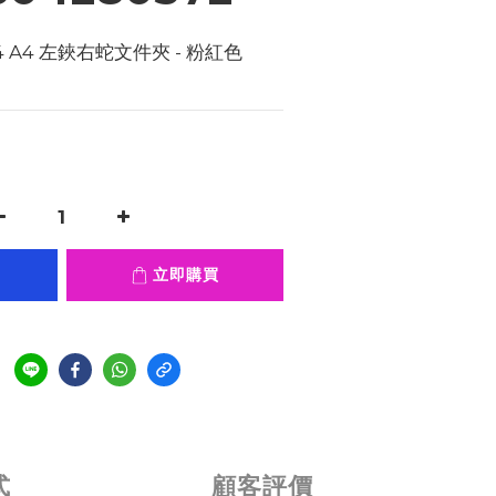
24 A4 左鋏右蛇文件夾 - 粉紅色 
立即購買
式
顧客評價