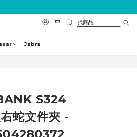
exar
Jabra
立即購買
BANK S324
鋏右蛇文件夾 -
04280372