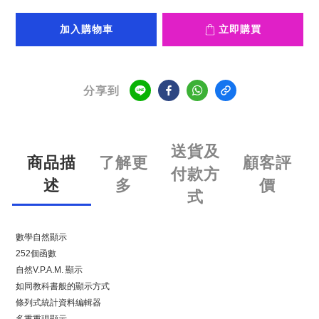
加入購物車
立即購買
分享到
送貨及
商品描
了解更
顧客評
付款方
述
多
價
式
數學自然顯示
252個函數
自然V.P.A.M. 顯示
如同教科書般的顯示方式
條列式統計資料編輯器