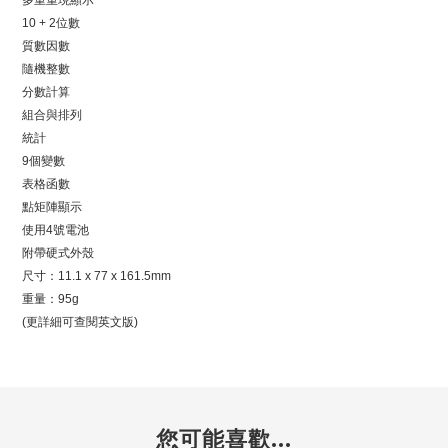
多重重現顯示
10 + 2位數
質數因數
隨機整數
分數計算
組合與排列
統計
9個變數
表格函數
點矩陣顯示
使用4號電池
附帶硬式外殼
尺寸：11.1 x 77 x 161.5mm
重量：95g
(更詳細可查閱英文版)
您可能喜歡...