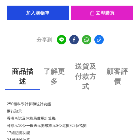
加入購物車
立即購買
分享到
送貨及
商品描
了解更
顧客評
付款方
述
多
價
式
250種科學計算和統計功能
兩行顯示
香港考試及評核局准用計算機
可顯示10位一般表示數或顯示8位尾數和2位指數
17組記憶功能