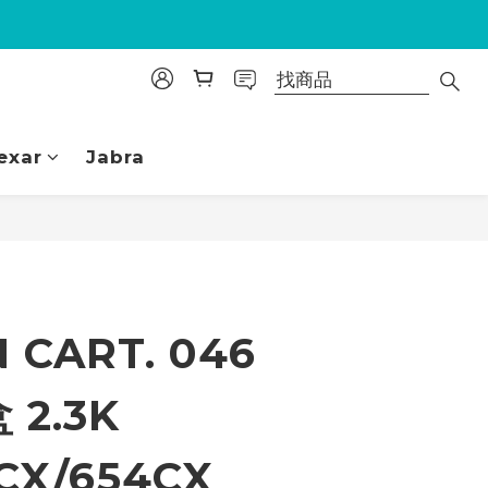
exar
Jabra
立即購買
 CART. 046
 2.3K
CX/654CX