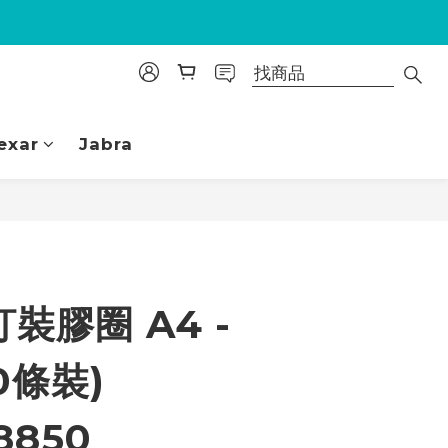
exar
Jabra
立即購買
裝膠圈 A4 -
0條裝)
8850