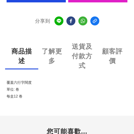
分享到
送貨及
商品描
了解更
顧客評
付款方
述
多
價
式
覆蓋六行字闊度
單位: 卷
每盒12 卷
您可能喜歡...