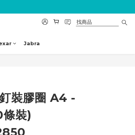
exar
Jabra
立即購買
釘裝膠圈 A4 -
0條裝)
2850