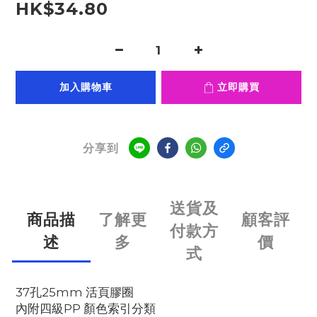
HK$34.80
加入購物車
立即購買
分享到
送貨及
商品描
了解更
顧客評
付款方
述
多
價
式
37孔25mm 活頁膠圈
內附四級PP 顏色索引分類