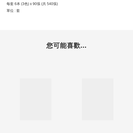
每套 6本 (3色) x 90張 (共 540張)
單位 : 套
您可能喜歡...